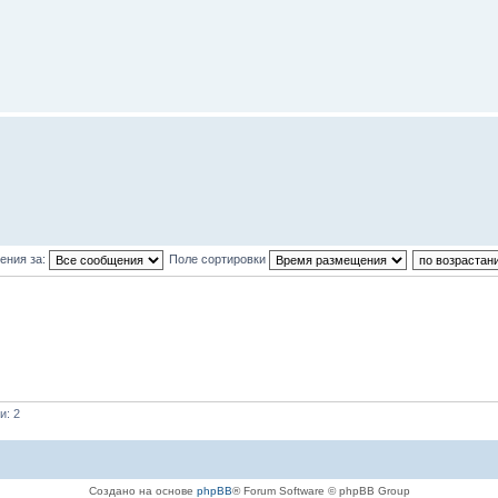
ения за:
Поле сортировки
и: 2
Создано на основе
phpBB
® Forum Software © phpBB Group