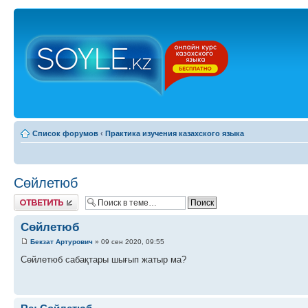
Список форумов
‹
Практика изучения казахского языка
Сөйлетюб
Ответить
Сөйлетюб
Бекзат Артурович
» 09 сен 2020, 09:55
Сөйлетюб сабақтары шығып жатыр ма?