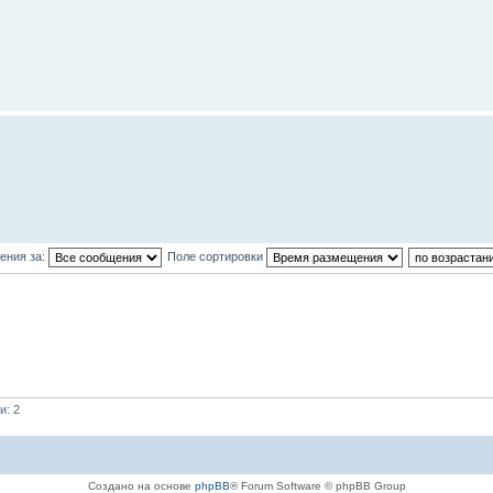
ения за:
Поле сортировки
и: 2
Создано на основе
phpBB
® Forum Software © phpBB Group