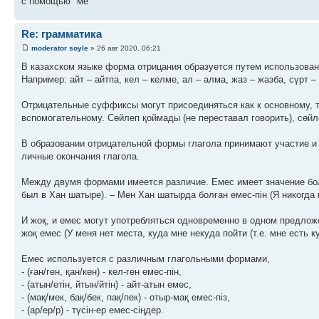
с помощью "ме"
Re: грамматика
moderator soyle
» 26 авг 2020, 06:21
В казахском языке форма отрицания образуется путем использования 
Например: айт – айтпа, кел – келме, ал – алма, жаз – жазба, сүрт
Отрицательные суффиксы могут присоединяться как к основному, так
вспомогательному. Сөйлеп қоймады (не переставал говорить), сөйле
В образовании отрицательной формы глагола принимают участие и с
личные окончания глагола.
Между двумя формами имеется различие. Емес имеет значение боле
был в Хан шатыре). – Мен Хан шатырда болған емес-пін (Я никогда 
И жоқ, и емес могут употребляться одновременно в одном предлож
жоқ емес (У меня нет места, куда мне некуда пойти (т.е. мне есть ку
Емес используется с различным глагольными формами,
- (ған/ген, қан/кен) - кел-ген емес-пін,
- (атын/етін, йтын/йтін) - айт-атын емес,
- (мақ/мек, бақ/бек, пақ/пек) - отыр-мақ емес-піз,
- (ар/ер/р) - түсін-ер емес-сіңдер.