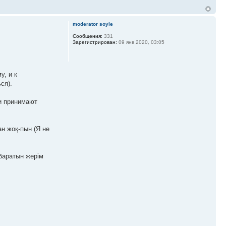
moderator soyle
Сообщения:
331
Зарегистрирован:
09 янв 2020, 03:05
у, и к
ся).
 и принимают
н жоқ-пын (Я не
баратын жерім