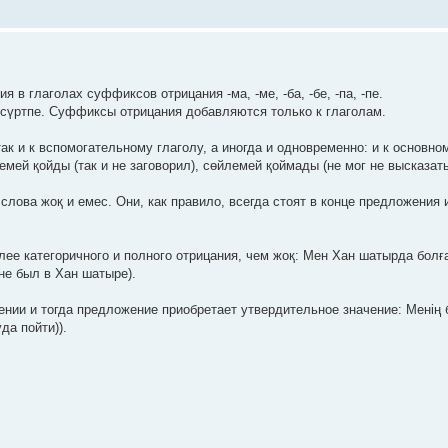
в глаголах суффиксов отрицания -ма, -ме, -ба, -бе, -па, -пе.
 – сүртпе. Суффиксы отрицания добавляются только к глаголам.
 и к вспомогательному глаголу, а иногда и одновременно: и к основном
мей қойды (так и не заговорил), сөйлемей қоймады (не мог не высказать
лова жоқ и емес. Они, как правило, всегда стоят в конце предложения
е категоричного и полного отрицания, чем жоқ: Мен Хан шатырда болға
не был в Хан шатыре).
ении и тогда предложение приобретает утвердительное значение: Менің 
да пойти)).