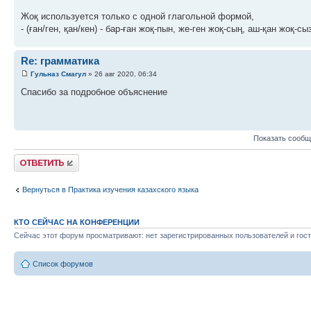
Жоқ используется только с одной глагольной формой,
- (ған/ген, қан/кен) - бар-ған жоқ-пын, же-ген жоқ-сың, аш-қан жоқ-сы
Re: грамматика
Гульназ Смагул
» 26 авг 2020, 06:34
Спасибо за подробное объяснение
Показать сообщ
Ответить
Вернуться в Практика изучения казахского языка
КТО СЕЙЧАС НА КОНФЕРЕНЦИИ
Сейчас этот форум просматривают: нет зарегистрированных пользователей и гост
Список форумов