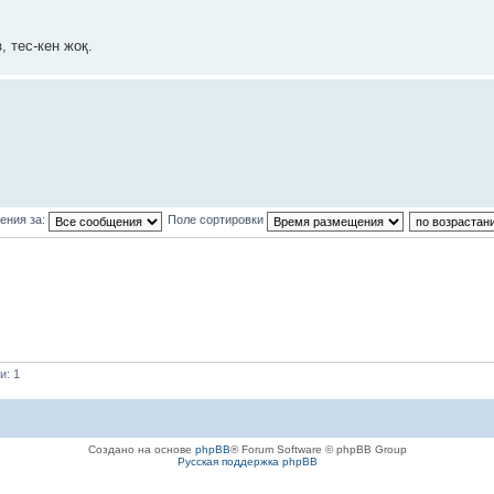
з, тес-кен жоқ.
ения за:
Поле сортировки
и: 1
Создано на основе
phpBB
® Forum Software © phpBB Group
Русская поддержка phpBB