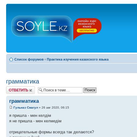
Список форумов
‹
Практика изучения казахского языка
грамматика
Ответить
грамматика
Гульназ Смагул
» 26 авг 2020, 06:15
я пришла - мен келдім
я не пришла - мен келмедім
отрицательные формы всегда так делаются?