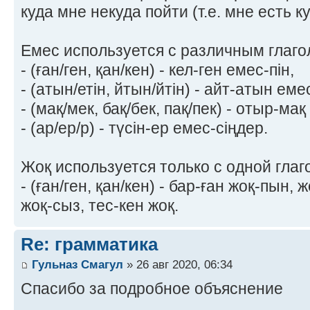
куда мне некуда пойти (т.е. мне есть ку
Емес используется с различным глаг
- (ған/ген, қан/кен) - кел-ген емес-пін,
- (атын/етін, йтын/йтін) - айт-атын еме
- (мақ/мек, бақ/бек, пақ/пек) - отыр-мақ
- (ар/ер/р) - түсін-ер емес-сіңдер.
Жоқ используется только с одной гла
- (ған/ген, қан/кен) - бар-ған жоқ-пын,
жоқ-сыз, тес-кен жоқ.
Re: грамматика
Гульназ Смагул
» 26 авг 2020, 06:34
Спасибо за подробное объяснение