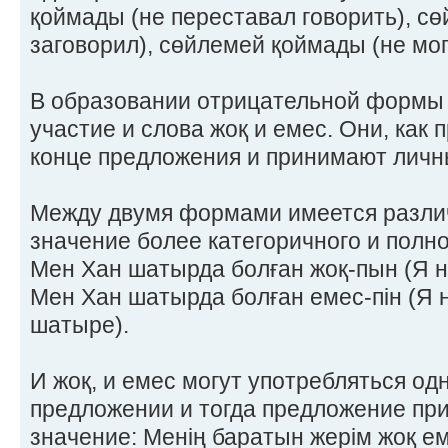
қоймады (не переставал говорить), сө
заговорил), сөйлемей қоймады (не мог
В образовании отрицательной формы
участие и слова жоқ и емес. Они, как п
конце предложения и принимают личны
Между двумя формами имеется разли
значение более категоричного и полно
Мен Хан шатырда болған жоқ-пын (Я н
Мен Хан шатырда болған емес-пін (Я н
шатыре).
И жоқ, и емес могут употребляться о
предложении и тогда предложение пр
значение: Менің баратын жерім жоқ ем