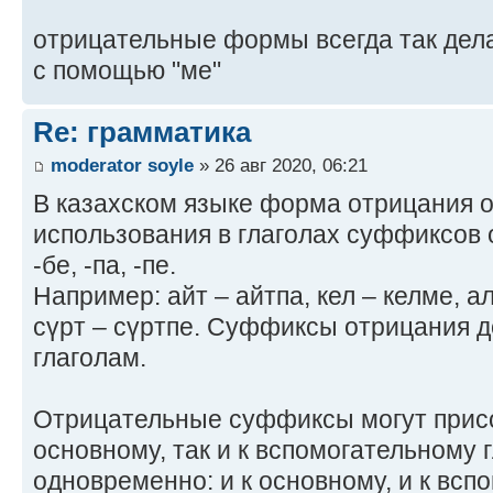
отрицательные формы всегда так дел
с помощью "ме"
Re: грамматика
moderator soyle
» 26 авг 2020, 06:21
В казахском языке форма отрицания 
использования в глаголах суффиксов о
-бе, -па, -пе.
Например: айт – айтпа, кел – келме, ал
сүрт – сүртпе. Суффиксы отрицания д
глаголам.
Отрицательные суффиксы могут присо
основному, так и к вспомогательному г
одновременно: и к основному, и к всп