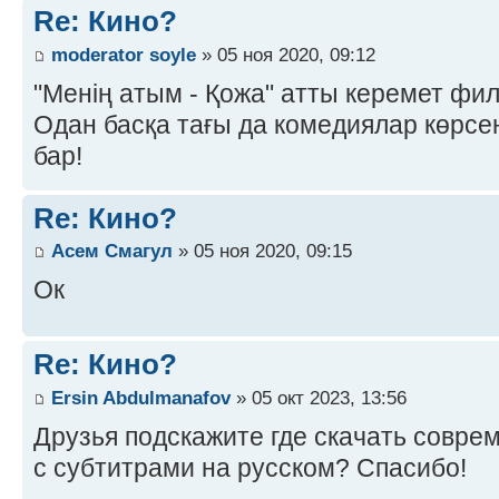
Re: Кино?
moderator soyle
» 05 ноя 2020, 09:12
"Менің атым - Қожа" атты керемет фил
Одан басқа тағы да комедиялар көрсе
бар!
Re: Кино?
Асем Смагул
» 05 ноя 2020, 09:15
Ок
Re: Кино?
Ersin Abdulmanafov
» 05 окт 2023, 13:56
Друзья подскажите где скачать совр
с субтитрами на русском? Спасибо!