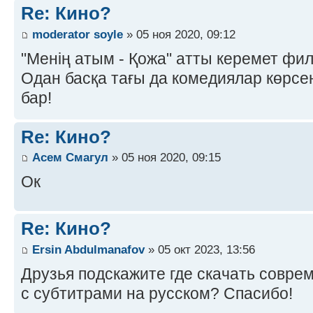
Re: Кино?
moderator soyle
» 05 ноя 2020, 09:12
"Менің атым - Қожа" атты керемет фил
Одан басқа тағы да комедиялар көрсе
бар!
Re: Кино?
Асем Смагул
» 05 ноя 2020, 09:15
Ок
Re: Кино?
Ersin Abdulmanafov
» 05 окт 2023, 13:56
Друзья подскажите где скачать совр
с субтитрами на русском? Спасибо!