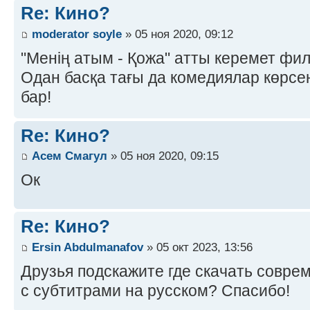
Re: Кино?
moderator soyle
» 05 ноя 2020, 09:12
"Менің атым - Қожа" атты керемет фил
Одан басқа тағы да комедиялар көрсе
бар!
Re: Кино?
Асем Смагул
» 05 ноя 2020, 09:15
Ок
Re: Кино?
Ersin Abdulmanafov
» 05 окт 2023, 13:56
Друзья подскажите где скачать совр
с субтитрами на русском? Спасибо!