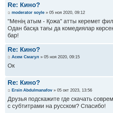
Re: Кино?
moderator soyle
» 05 ноя 2020, 09:12
"Менің атым - Қожа" атты керемет фил
Одан басқа тағы да комедиялар көрсе
бар!
Re: Кино?
Асем Смагул
» 05 ноя 2020, 09:15
Ок
Re: Кино?
Ersin Abdulmanafov
» 05 окт 2023, 13:56
Друзья подскажите где скачать совр
с субтитрами на русском? Спасибо!