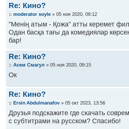
Re: Кино?
moderator soyle
» 05 ноя 2020, 09:12
"Менің атым - Қожа" атты керемет фил
Одан басқа тағы да комедиялар көрсе
бар!
Re: Кино?
Асем Смагул
» 05 ноя 2020, 09:15
Ок
Re: Кино?
Ersin Abdulmanafov
» 05 окт 2023, 13:56
Друзья подскажите где скачать совр
с субтитрами на русском? Спасибо!