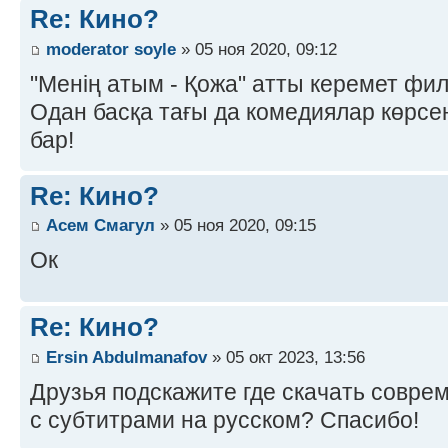
Re: Кино?
moderator soyle
» 05 ноя 2020, 09:12
"Менің атым - Қожа" атты керемет фил
Одан басқа тағы да комедиялар көрсе
бар!
Re: Кино?
Асем Смагул
» 05 ноя 2020, 09:15
Ок
Re: Кино?
Ersin Abdulmanafov
» 05 окт 2023, 13:56
Друзья подскажите где скачать совр
с субтитрами на русском? Спасибо!