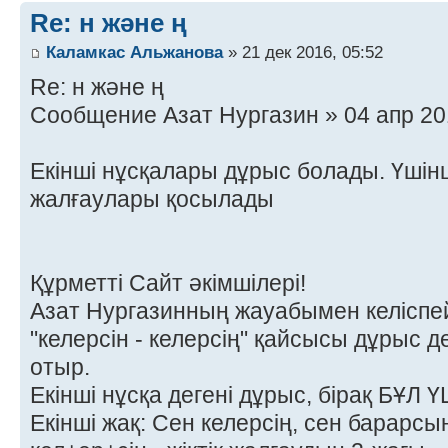
Re: н және ң
Каламкас Альжанова
» 21 дек 2016, 05:52
Re: н және ң
Сообщение Азат Нургазин » 04 апр 20
Екінші нұсқалары дұрыс болады. Үшінші
жалғаулары қосылады
Құрметті Сайт әкімшілері!
Азат Нургазинның жауабымен келіспе
"келерсін - келерсің" қайсысы дұрыс д
отыр.
Екінші нұсқа дегені дұрыс, бірақ БҰЛ 
Екінші жақ: Сен келерсің, сен барарсың