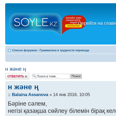
←
Перейти на глав
Список форумов
‹
Грамматика и трудности перевода
н және ң
Ответить
н және ң
Balaina Assanova
» 14 янв 2016, 10:05
Бәріне сәлем,
негізі қазақша сөйлеу білемін бірақ к