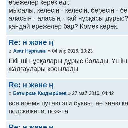
ережелер керек еді:
мысалы, келесін - келесің, бересін - бе
аласын - аласың - қай нұсқасы дұрыс
қандай ережелер бар? Көмек керек.
Re: н және ң
Азат Нургазин
» 04 апр 2016, 10:23
Екінші нұсқалары дұрыс болады. Үшінші
жалғаулары қосылады
Re: н және ң
Батырхан Кыдырбаев
» 27 май 2016, 04:42
все время путаю эти буквы, не знаю ка
подскажите, пож-та
Re: н және ң