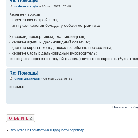
Re: Помощь!
moderator soyle
» 05 мар 2021, 05:46
Көреген - зоркий
- көреген көз острый глаз;
- иттің көзі көреген болады у собаки острый глаз
2) зоркий, прозорливый;- дальновидный;
- көреген ақылшы дальновидный советчик;
- қарттар көреген келеді пожилые обычно прозорливы;
- көреген бастық дальновидный руководитель;
-көптің көзі көреген от людей (наpода) ничего не скроешь (букв. гла
Re: Помощь!
Антон Шарапаев
» 05 мар 2021, 05:53
спасиьо
Показать сообщ
Ответить
Вернуться в Грамматика и трудности перевода