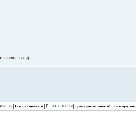
за наpода зоpки)
ения за:
Поле сортировки