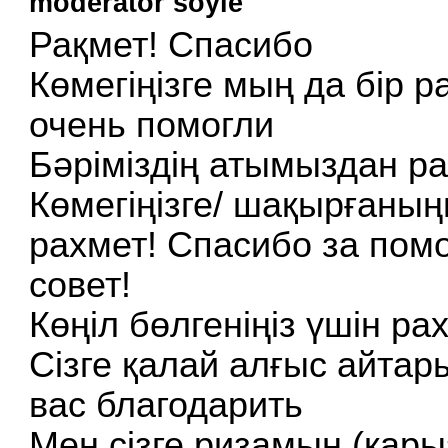
moderator soyle
Рақмет! Спасибо
Көмегіңізге мың да бір 
очень помогли
Бәріміздің атымыздан ра
Көмегіңізге/ шақырғаныңы
рахмет! Спасибо за помо
совет!
Көңіл бөлгеніңіз үшін р
Сізге қалай алғыс айтар
вас благодарить
Мен сізге ризамын (қар