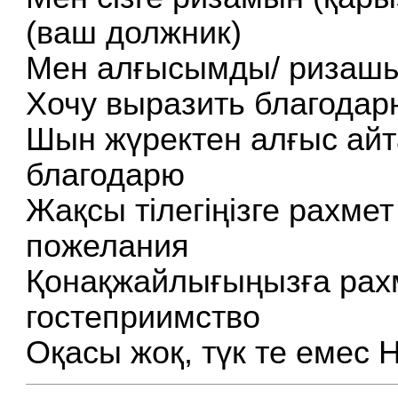
(ваш должник)
Мен алғысымды/ ризашыл
Хочу выразить благодарн
Шын жүректен алғыс айт
благодарю
Жақсы тілегіңізге рахме
пожелания
Қонақжайлығыңызға рах
гостеприимство
Оқасы жоқ, түк те емес Н