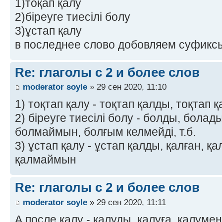
1)тоқап қалу
2)біреуге тиесілі болу
3)ұстап қалу
в последнее слово добовляем суфикс
Re: глаголы с 2 и более слов
moderator soyle
» 29 сен 2020, 11:10
1) тоқтап қалу - тоқтап қалды, тоқтап
2) біреуге тиесілі болу - болды, болад
болмаймын, болғым келмейді, т.б.
3) ұстап қалу - ұстап қалды, қалған, 
қалмаймын
Re: глаголы с 2 и более слов
moderator soyle
» 29 сен 2020, 11:11
А после қалу - қалуды, қалуға, қалумен