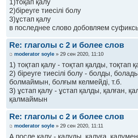
1)тоқап қалу
2)біреуге тиесілі болу
3)ұстап қалу
в последнее слово добовляем суфикс
Re: глаголы с 2 и более слов
moderator soyle
» 29 сен 2020, 11:10
1) тоқтап қалу - тоқтап қалды, тоқтап
2) біреуге тиесілі болу - болды, болад
болмаймын, болғым келмейді, т.б.
3) ұстап қалу - ұстап қалды, қалған, 
қалмаймын
Re: глаголы с 2 и более слов
moderator soyle
» 29 сен 2020, 11:11
А после қалу - қалуды, қалуға, қалумен