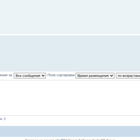
ения за:
Поле сортировки
и: 2