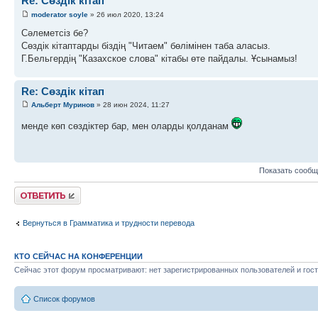
Re: Сөздік кітап
moderator soyle
» 26 июл 2020, 13:24
Сәлеметсіз бе?
Сөздік кітаптарды біздің "Читаем" бөлімінен таба аласыз.
Г.Бельгердің "Казахское слова" кітабы өте пайдалы. Ұсынамыз!
Re: Сөздік кітап
Альберт Муринов
» 28 июн 2024, 11:27
менде көп сөздіктер бар, мен оларды қолданам
Показать сообщ
Ответить
Вернуться в Грамматика и трудности перевода
КТО СЕЙЧАС НА КОНФЕРЕНЦИИ
Сейчас этот форум просматривают: нет зарегистрированных пользователей и гост
Список форумов