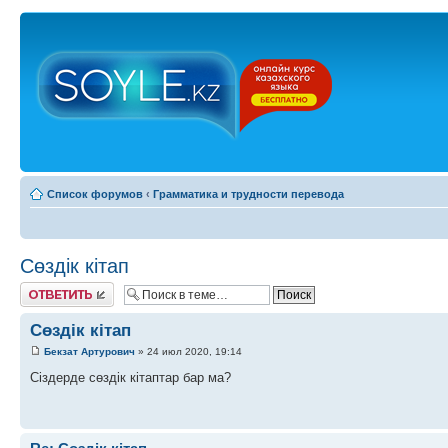
Список форумов
‹
Грамматика и трудности перевода
Сөздік кітап
Ответить
Сөздік кітап
Бекзат Артурович
» 24 июл 2020, 19:14
Cіздерде сөздік кітаптар бар ма?