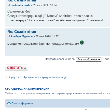
Re: Сөздік кітап
moderator soyle
» 26 июл 2020, 13:24
Сәлеметсіз бе?
Сөздік кітаптарды біздің "Читаем" бөлімінен таба аласыз.
Г.Бельгердің "Казахское слова" кітабы өте пайдалы. Ұсынамыз!
Re: Сөздік кітап
Альберт Муринов
» 28 июн 2024, 11:27
менде көп сөздіктер бар, мен оларды қолданам
Показать сообщения за:
Поле 
Ответить
Вернуться в Грамматика и трудности перевода
КТО СЕЙЧАС НА КОНФЕРЕНЦИИ
Сейчас этот форум просматривают: нет зарегистрированных пользователей и гост
Список форумов