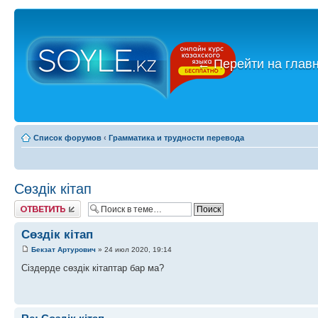
←
Перейти на глав
Список форумов
‹
Грамматика и трудности перевода
Сөздік кітап
Ответить
Сөздік кітап
Бекзат Артурович
» 24 июл 2020, 19:14
Cіздерде сөздік кітаптар бар ма?