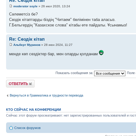
Re: Сөздік кітап
moderator soyle
» 26 июл 2020, 13:24
Сәлеметсіз бе?
Сөздік кітаптарды біздің "Читаем" бөлімінен таба аласыз.
Г.Бельгердің "Казахское слова" кітабы өте пайдалы. Ұсынамыз!
Re: Сөздік кітап
Альберт Муринов
» 28 июн 2024, 11:27
менде көп сөздіктер бар, мен оларды қолданам
Показать сообщения за:
Поле 
Ответить
Вернуться в Грамматика и трудности перевода
КТО СЕЙЧАС НА КОНФЕРЕНЦИИ
Сейчас этот форум просматривают: нет зарегистрированных пользователей и гост
Список форумов