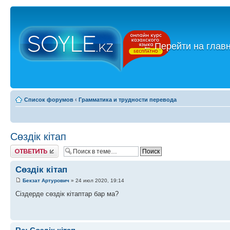
←
Перейти на глав
Список форумов
‹
Грамматика и трудности перевода
Сөздік кітап
Ответить
Сөздік кітап
Бекзат Артурович
» 24 июл 2020, 19:14
Cіздерде сөздік кітаптар бар ма?