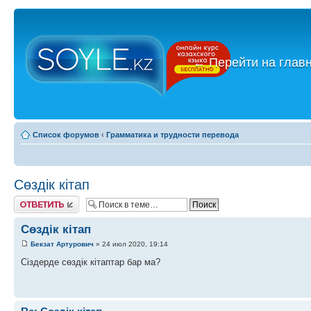
←
Перейти на глав
Список форумов
‹
Грамматика и трудности перевода
Сөздік кітап
Ответить
Сөздік кітап
Бекзат Артурович
» 24 июл 2020, 19:14
Cіздерде сөздік кітаптар бар ма?