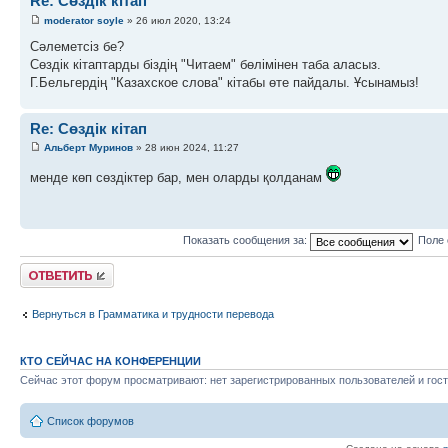
Re: Сөздік кітап
moderator soyle
» 26 июл 2020, 13:24
Сәлеметсіз бе?
Сөздік кітаптарды біздің "Читаем" бөлімінен таба аласыз.
Г.Бельгердің "Казахское слова" кітабы өте пайдалы. Ұсынамыз!
Re: Сөздік кітап
Альберт Муринов
» 28 июн 2024, 11:27
менде көп сөздіктер бар, мен оларды қолданам
Показать сообщения за:
Поле 
Ответить
Вернуться в Грамматика и трудности перевода
КТО СЕЙЧАС НА КОНФЕРЕНЦИИ
Сейчас этот форум просматривают: нет зарегистрированных пользователей и гост
Список форумов