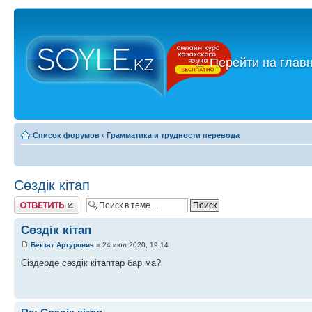
←
Перейти на глав
Список форумов
‹
Грамматика и трудности перевода
Сөздік кітап
Ответить
Сөздік кітап
Бекзат Артурович
» 24 июл 2020, 19:14
Cіздерде сөздік кітаптар бар ма?