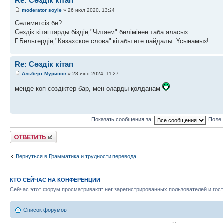
Re: Сөздік кітап
moderator soyle
» 26 июл 2020, 13:24
Сәлеметсіз бе?
Сөздік кітаптарды біздің "Читаем" бөлімінен таба аласыз.
Г.Бельгердің "Казахское слова" кітабы өте пайдалы. Ұсынамыз!
Re: Сөздік кітап
Альберт Муринов
» 28 июн 2024, 11:27
менде көп сөздіктер бар, мен оларды қолданам
Показать сообщения за:
Поле 
Ответить
Вернуться в Грамматика и трудности перевода
КТО СЕЙЧАС НА КОНФЕРЕНЦИИ
Сейчас этот форум просматривают: нет зарегистрированных пользователей и гост
Список форумов