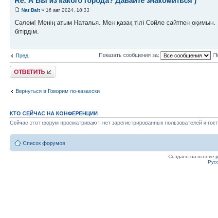
Re: А Вы из какого города? Давайте знакомиться )
Nat Bait
» 16 авг 2024, 18:33
Сәлем! Менің атым Наталья. Мен қазақ тілі Сөйле сайтпен оқимын
бітірдім.
Показать сообщения за:
П
Пред.
Ответить
Вернуться в Говорим по-казахски
КТО СЕЙЧАС НА КОНФЕРЕНЦИИ
Сейчас этот форум просматривают: нет зарегистрированных пользователей и гост
Список форумов
Создано на основе
Рус