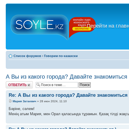
←
Перейти на глав
Список форумов
‹
Говорим по-казахски
А Вы из какого города? Давайте знакомиться 
Ответить
Re: А Вы из какого города? Давайте знакомиться 
Мария Затаевич
» 28 июн 2024, 11:10
Бәріне, сәлем!
Менің атым Мария, мен Орал қаласында тұрамын. Қазақ тілді жақс