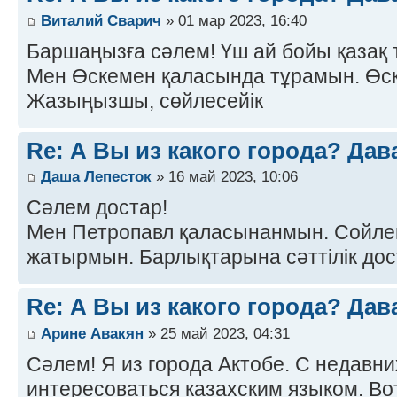
Виталий Сварич
» 01 мар 2023, 16:40
Баршаңызға сәлем! Үш ай бойы қазақ 
Мен Өскемен қаласында тұрамын. Өск
Жазыңызшы, сөйлесейік
Re: А Вы из какого города? Дав
Даша Лепесток
» 16 май 2023, 10:06
Сәлем достар!
Мен Петропавл қаласынанмын. Сойлем
жатырмын. Барлықтарына сәттілік до
Re: А Вы из какого города? Дав
Арине Авакян
» 25 май 2023, 04:31
Сәлем! Я из города Актобе. С недавни
интересоваться казахским языком. Во