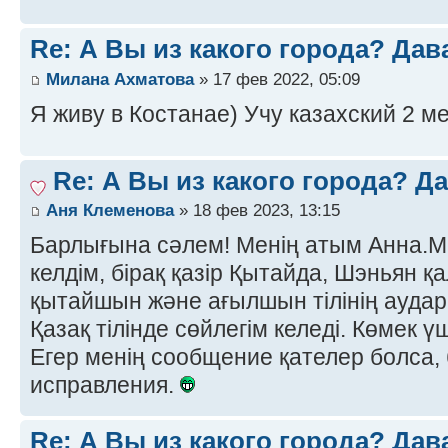
Re: А Вы из какого города? Дав
Милана Ахматова
» 17 фев 2022, 05:09
Я живу в Костанае) Учу казахский 2 ме
Re: А Вы из какого города? Д
Аня Клеменова
» 18 фев 2023, 13:15
Барлығына сәлем! Менің атым Анна.М
келдім, бірақ қазір Қытайда, Шэньян
қытайшын және ағылшын тілінің ауда
Қазақ тілінде сөйлегім келеді. Көмек ү
Егер менің сообщение қателер болса, 
исправления.
Re: А Вы из какого города? Дав