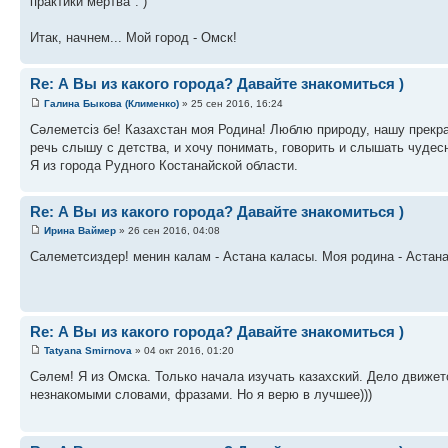
практики мертва". )
Итак, начнем... Мой город - Омск!
Re: А Вы из какого города? Давайте знакомиться )
Галина Быкова (Клименко)
» 25 сен 2016, 16:24
Сәлеметсіз бе! Казахстан моя Родина! Люблю природу, нашу прекр
речь слышу с детства, и хочу понимать, говорить и слышать чудес
Я из города Рудного Костанайской области.
Re: А Вы из какого города? Давайте знакомиться )
Ирина Ваймер
» 26 сен 2016, 04:08
Салеметсиздер! менин калам - Астана каласы. Моя родина - Астан
Re: А Вы из какого города? Давайте знакомиться )
Tatyana Smirnova
» 04 окт 2016, 01:20
Сәлем! Я из Омска. Только начала изучать казахский. Дело движет
незнакомыми словами, фразами. Но я верю в лучшее)))