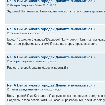
Re: А Вы из какого города? Давайте знакомиться )
Валерия Зикунова
» 04 окт 2016, 12:26
Здорово! Получается, Татьяна, мы можем пытаться разговаривать д
Re: А Вы из какого города? Давайте знакомиться )
Tatyana Smirnova
» 04 окт 2016, 14:52
[quote="Валерия Зикунова"]Здорово! Получается, Татьяна, мы можем
Чисто географически можем) Я пока на втором уроке застряла
Re: А Вы из какого города? Давайте знакомиться )
Валерия Зикунова
» 06 окт 2016, 10:51
Раз есть второй, значит будет и десятый )
Re: А Вы из какого города? Давайте знакомиться )
Талгат Баймухамбетов
» 17 янв 2017, 09:04
Всем привет! Я из Костаная. Я из русскоязычной семьи, среди знак
Надеюсь, скоро освою хотя бы базовый разговорный, всем желаю у