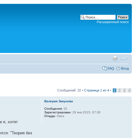
Расширенный поиск
FAQ
Вход
Сообщений: 32 •
Страница
1
из
4
•
1
2
3
4
Валерия Зикунова
Сообщения:
10
Зарегистрирован:
29 янв 2015, 07:38
Откуда:
Омск
 я, хотят
тся: "Теория без