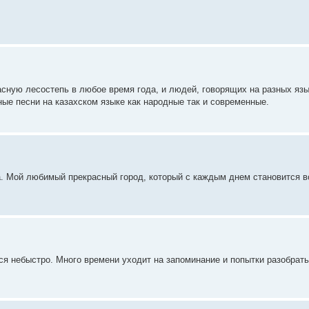
асную лесостепь в любое время года, и людей, говорящих на разных язы
ные песни на казахском языке как народные так и современные.
а. Мой любимый прекрасный город, который с каждым днем становится в
ся небыстро. Много времени уходит на запоминание и попытки разобрать