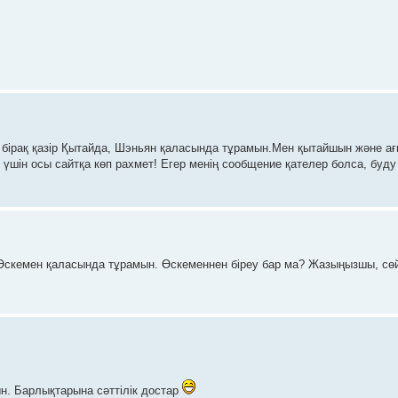
бірақ қазір Қытайда, Шэньян қаласында тұрамын.Мен қытайшын және ағ
 үшін осы сайтқа көп рахмет! Егер менің сообщение қателер болса, буду
 Өскемен қаласында тұрамын. Өскеменнен біреу бар ма? Жазыңызшы, сө
. Барлықтарына сәттілік достар