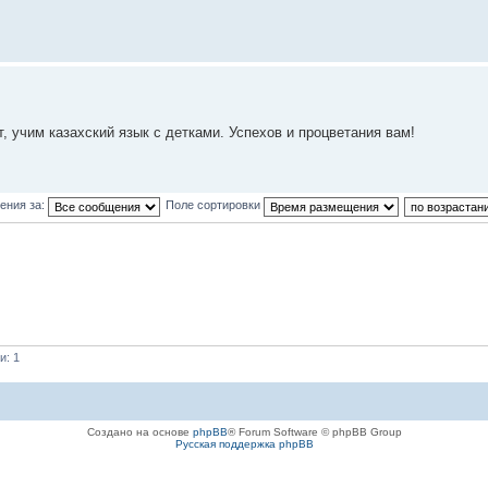
, учим казахский язык с детками. Успехов и процветания вам!
ения за:
Поле сортировки
и: 1
Создано на основе
phpBB
® Forum Software © phpBB Group
Русская поддержка phpBB