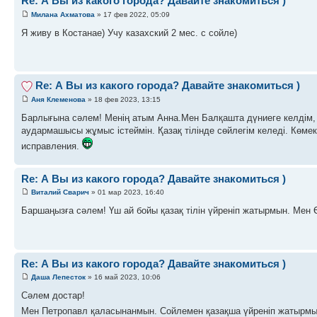
Re: А Вы из какого города? Давайте знакомиться )
Милана Ахматова
» 17 фев 2022, 05:09
Я живу в Костанае) Учу казахский 2 мес. с сойле)
Re: А Вы из какого города? Давайте знакомиться )
Аня Клеменова
» 18 фев 2023, 13:15
Барлығына сәлем! Менің атым Анна.Мен Балқашта дүниеге келдім, 
аудармашысы жұмыс істеймін. Қазақ тілінде сөйлегім келеді. Көмек
исправления.
Re: А Вы из какого города? Давайте знакомиться )
Виталий Сварич
» 01 мар 2023, 16:40
Баршаңызға сәлем! Үш ай бойы қазақ тілін үйреніп жатырмын. Мен
Re: А Вы из какого города? Давайте знакомиться )
Даша Лепесток
» 16 май 2023, 10:06
Сәлем достар!
Мен Петропавл қаласынанмын. Сойлемен қазақша үйреніп жатырмын