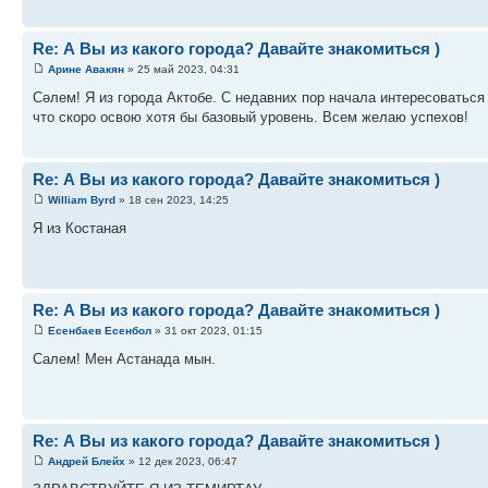
Re: А Вы из какого города? Давайте знакомиться )
Арине Авакян
» 25 май 2023, 04:31
Сәлем! Я из города Актобе. С недавних пор начала интересоваться
что скоро освою хотя бы базовый уровень. Всем желаю успехов!
Re: А Вы из какого города? Давайте знакомиться )
William Byrd
» 18 сен 2023, 14:25
Я из Костаная
Re: А Вы из какого города? Давайте знакомиться )
Есенбаев Есенбол
» 31 окт 2023, 01:15
Салем! Мен Астанада мын.
Re: А Вы из какого города? Давайте знакомиться )
Андрей Блейх
» 12 дек 2023, 06:47