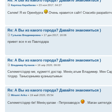
Re: А Вы из какого города? Давайте знакомиться )
Карлгаш Карабаева
» 23 ноя 2017, 04:27
Сәлем! Я из Оренбурга
Очень нравится сайт! Спасибо разработ
Re: А Вы из какого города? Давайте знакомиться )
Гульева Владимировна
» 17 дек 2017, 16:06
привет все я из Павлодара
Re: А Вы из какого города? Давайте знакомиться )
Владимир Кулаков
» 16 апр 2020, 09:00
Сәлеметсіздер ме, кұрметті достар. Менің атым Владимир. Мен Сара
тілдер. Танысқаныма қуаныштымын
Re: А Вы из какого города? Давайте знакомиться )
Minami Ariko
» 19 май 2020, 05:54
Сәлеметсіздер бе! Менің қалам - Петрозаводск
. Маған шетелдік 