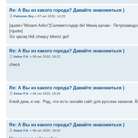
Re: А Вы из какого города? Давайте знакомиться )
Palinrom Sky
» 07 окт 2020, 14:25
[quote="Minami Ariko"]Сәлеметсіздер бе! Менің қалам - Петрозавод
[/quote]
Siz qazaq tildi zhaqsy bilesiz goi!
Re: А Вы из какого города? Давайте знакомиться )
Askar F.A.
» 08 окт 2020, 19:22
check
Re: А Вы из какого города? Давайте знакомиться )
Askar F.A.
» 08 окт 2020, 19:26
0-вой день и час. Рад, что есть онлайн сайт для русских казахов.
Re: А Вы из какого города? Давайте знакомиться )
Askar F.A.
» 08 окт 2020, 19:42