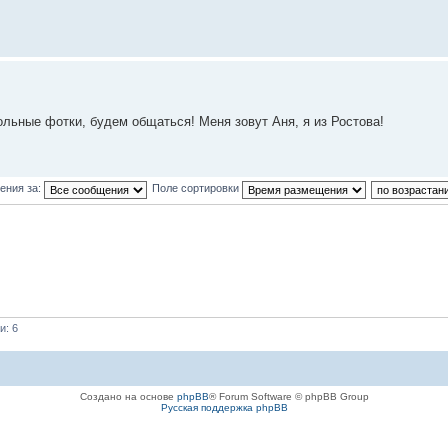
льные фотки, будем общаться! Меня зовут Аня, я из Ростова!
ения за:
Поле сортировки
и: 6
Создано на основе
phpBB
® Forum Software © phpBB Group
Русская поддержка phpBB