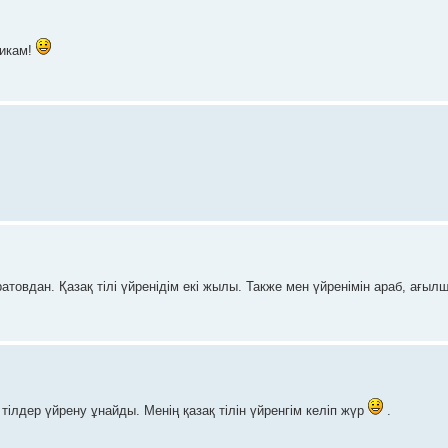
чикам!
товдан. Қазақ тілі үйренідім екі жылы. Также мен үйренімін араб, ағы
тілдер үйрену ұнайды. Менің қазақ тілін үйренгім келіп жүр
.