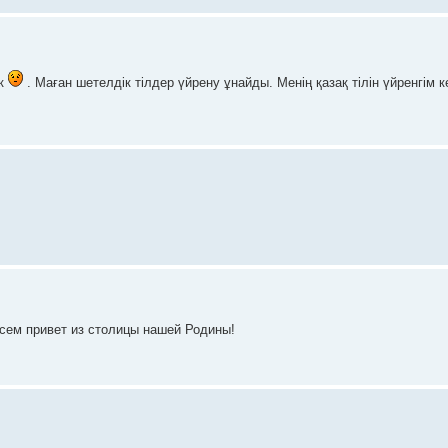
ск
. Маған шетелдік тілдер үйрену ұнайды. Менің қазақ тілін үйренгім 
 Всем привет из столицы нашей Родины!