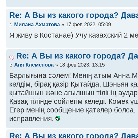
Re: А Вы из какого города? Дав
Милана Ахматова
» 17 фев 2022, 05:09
Я живу в Костанае) Учу казахский 2 ме
Re: А Вы из какого города? Д
Аня Клеменова
» 18 фев 2023, 13:15
Барлығына сәлем! Менің атым Анна.М
келдім, бірақ қазір Қытайда, Шэньян
қытайшын және ағылшын тілінің ауда
Қазақ тілінде сөйлегім келеді. Көмек ү
Егер менің сообщение қателер болса, 
исправления.
Re: А Вы из какого города? Дав