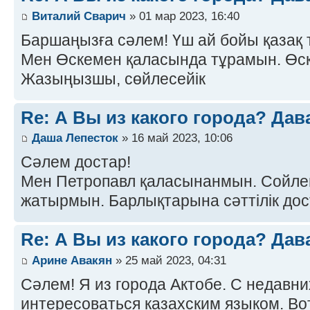
Виталий Сварич
» 01 мар 2023, 16:40
Баршаңызға сәлем! Үш ай бойы қазақ 
Мен Өскемен қаласында тұрамын. Өск
Жазыңызшы, сөйлесейік
Re: А Вы из какого города? Дав
Даша Лепесток
» 16 май 2023, 10:06
Сәлем достар!
Мен Петропавл қаласынанмын. Сойлем
жатырмын. Барлықтарына сәттілік до
Re: А Вы из какого города? Дав
Арине Авакян
» 25 май 2023, 04:31
Сәлем! Я из города Актобе. С недавни
интересоваться казахским языком. Во