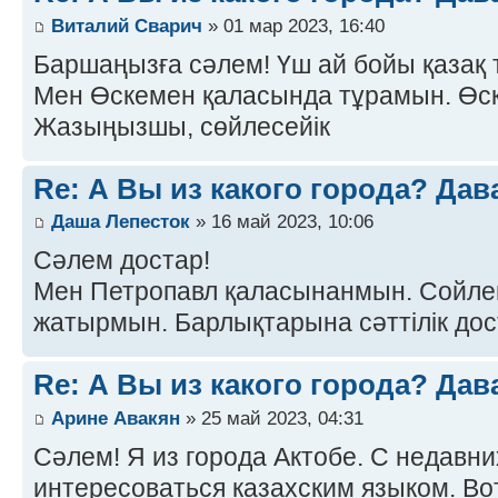
Виталий Сварич
» 01 мар 2023, 16:40
Баршаңызға сәлем! Үш ай бойы қазақ 
Мен Өскемен қаласында тұрамын. Өск
Жазыңызшы, сөйлесейік
Re: А Вы из какого города? Дав
Даша Лепесток
» 16 май 2023, 10:06
Сәлем достар!
Мен Петропавл қаласынанмын. Сойлем
жатырмын. Барлықтарына сәттілік до
Re: А Вы из какого города? Дав
Арине Авакян
» 25 май 2023, 04:31
Сәлем! Я из города Актобе. С недавни
интересоваться казахским языком. Во