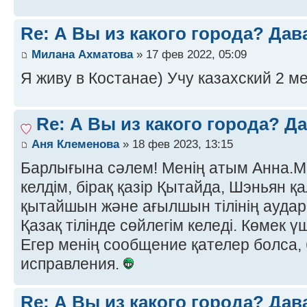
Re: А Вы из какого города? Дав
Милана Ахматова
» 17 фев 2022, 05:09
Я живу в Костанае) Учу казахский 2 ме
Re: А Вы из какого города? Д
Аня Клеменова
» 18 фев 2023, 13:15
Барлығына сәлем! Менің атым Анна.М
келдім, бірақ қазір Қытайда, Шэньян
қытайшын және ағылшын тілінің ауда
Қазақ тілінде сөйлегім келеді. Көмек ү
Егер менің сообщение қателер болса, 
исправления.
Re: А Вы из какого города? Дав