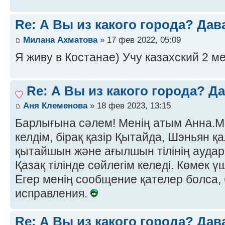
Re: А Вы из какого города? Дав
Милана Ахматова
» 17 фев 2022, 05:09
Я живу в Костанае) Учу казахский 2 ме
Re: А Вы из какого города? Д
Аня Клеменова
» 18 фев 2023, 13:15
Барлығына сәлем! Менің атым Анна.М
келдім, бірақ қазір Қытайда, Шэньян
қытайшын және ағылшын тілінің ауда
Қазақ тілінде сөйлегім келеді. Көмек ү
Егер менің сообщение қателер болса, 
исправления.
Re: А Вы из какого города? Дав