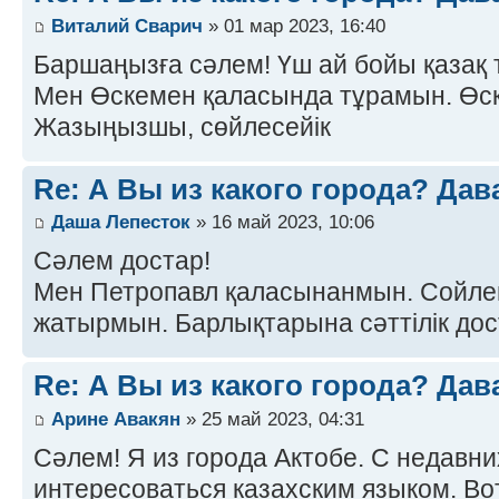
Виталий Сварич
» 01 мар 2023, 16:40
Баршаңызға сәлем! Үш ай бойы қазақ 
Мен Өскемен қаласында тұрамын. Өск
Жазыңызшы, сөйлесейік
Re: А Вы из какого города? Дав
Даша Лепесток
» 16 май 2023, 10:06
Сәлем достар!
Мен Петропавл қаласынанмын. Сойлем
жатырмын. Барлықтарына сәттілік до
Re: А Вы из какого города? Дав
Арине Авакян
» 25 май 2023, 04:31
Сәлем! Я из города Актобе. С недавни
интересоваться казахским языком. Во