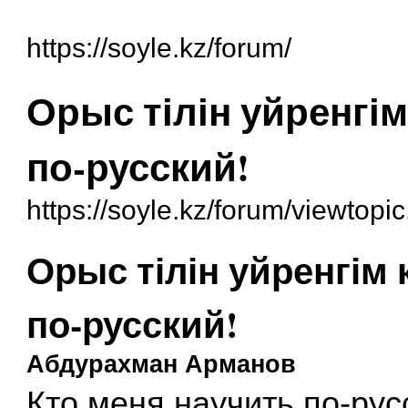
https://soyle.kz/forum/
Орыс тілін уйренгім
по-русский!
https://soyle.kz/forum/viewtop
Орыс тілін уйренгім 
по-русский!
Абдурахман Арманов
Кто меня научить по-рус