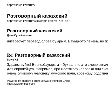
https://soyle.kz/forum/
Разговорный казахский
https://soyle.kz/forum/viewtopic.php?f=1&t=1657
Разговорный казахский
Дана Сулейменова
интересует перевод слова буырым. Бауыр-это печень, но п
Re: Разговорный казахский
Soyle KZ
Здравствуйте! Верно,бауырым – буквально это слово означ
для европейцев. Например, про жестокого человека они ска
очень близкому человеку мужского пола, кровному родстве
Powered by phpBB® Forum Software © phpBB Group
https://www.phpbb.com/