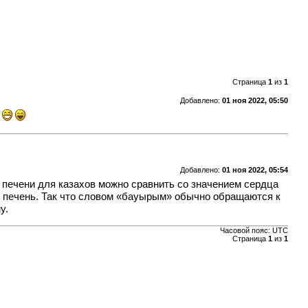
Страница
1
из
1
Добавлено:
01 ноя 2022, 05:50
?
Добавлено:
01 ноя 2022, 05:54
е печени для казахов можно сравнить со значением сердца
ная печень. Так что словом «бауырым» обычно обращаются к
у.
Часовой пояс: UTC
Страница
1
из
1