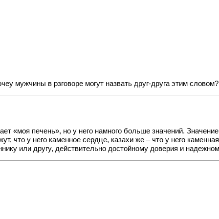
очеу мужчины в рзговоре могут назвать друг-друга этим словом
ает «моя печень», но у него намного больше значений. Значени
жут, что у него каменное сердце, казахи же – что у него камен
ннику или другу, действительно достойному доверия и надежном