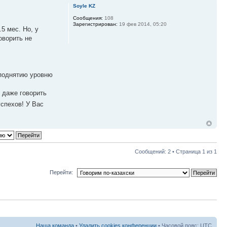
Soyle KZ
Сообщения:
108
Зарегистрирован:
19 фев 2014, 05:20
5 мес. Но, у
оворить не
 поднятию уровню
, даже говорить
успехов! У Вас
Сообщений: 2 • Страница
1
из
1
Перейти:
Наша команда
•
Удалить cookies конференции
• Часовой пояс: UTC