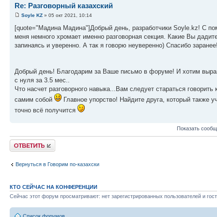
Re: Разговорный казахский
Soyle KZ
» 05 окт 2021, 10:14
[quote="Мадина Мадина"]Добрый день, разработчики Soyle.kz! С пом
меня немного хромает именно разговорная секция. Какие Вы дадит
запинаясь и уверенно. А так я говорю неуверенно) Спасибо заранее!
Добрый день! Благодарим за Ваше письмо в форуме! И хотим выра
с нуля за 3.5 мес..
Что насчет разговорного навыка...Вам следует стараться говорить 
самим собой
Главное упорство! Найдите друга, который также у
точно всё получится
Показать сообщ
Ответить
Вернуться в Говорим по-казахски
КТО СЕЙЧАС НА КОНФЕРЕНЦИИ
Сейчас этот форум просматривают: нет зарегистрированных пользователей и гост
Список форумов