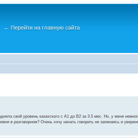
←
Перейти на главную сайта
дняла свой уровень казахского с А1 до В2 за 3.5 мес. Но, у меня немно
овня в разговорном? Очень хочу начать говорить не запинаясь и уверенн