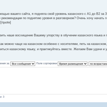
ощью вашего сайта, я подняла свой уровень казахского с А1 до В2 за 3.
е рекомендации по поднятию уровня в разговорном? Очень хочу начать г
[/quote]
зить наше восхищение Вашему упорству в обучении казахского языка и
как можно чаще на казахском особенно с носителями, петь на казахском
читься казахскому языку, и практикуйтесь вместе. Желаем Вам удачи и 
ения за:
Поле сортировки
и: 3