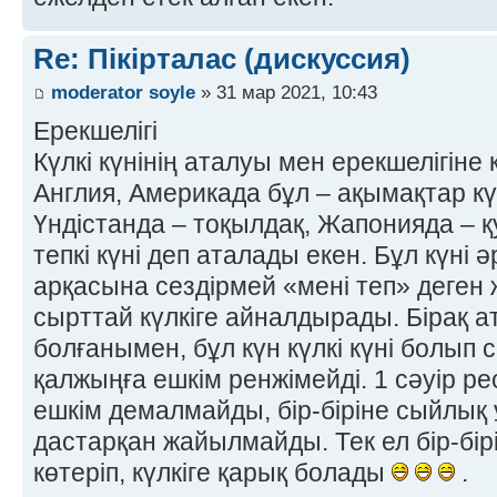
Re: Пікірталас (дискуссия)
moderator soyle
» 31 мар 2021, 10:43
Ерекшелігі
Күлкі күнінің аталуы мен ерекшелігіне
Англия, Америкада бұл – ақымақтар күн
Үндістанда – тоқылдақ, Жапонияда –
тепкі күні деп аталады екен. Бұл күні
арқасына сездірмей «мені теп» деген ж
сырттай күлкіге айналдырады. Бірақ а
болғанымен, бұл күн күлкі күні болып с
қалжыңға ешкім ренжімейді. 1 сәуір ре
ешкім демалмайды, бір-біріне сыйлық 
дастарқан жайылмайды. Тек ел бір-бір
көтеріп, күлкіге қарық болады
.