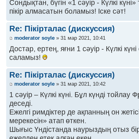
Сондықтан, бүгін «1 сәуір - Күлкі күні
пікір алмасатын боламыз! Іске сәт!
Re: Пікірталас (дискуссия)
moderator soyle
» 31 мар 2021, 10:41
Достар, ертең, яғни 1 сәуір - Күлкі күні 
саламыз!
Re: Пікірталас (дискуссия)
moderator soyle
» 31 мар 2021, 10:42
1 сәуір – Күлкі күні. Бұл күнді тойлау
деседі.
Ежелгі римдіктер де ақпанның он жеті
мерекесін» атап өткен.
Шығыс Үндістанда наурыздың отыз бі
ежелден етек алған екен.