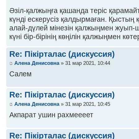
Әзіл-қалжыңға қашанда теріс қарамай
күнді ескерусіз қалдырмаған. Қыстың 
алай-дүлей мінезін қалжыңмен жуып-
күні бір-бірінің көңілін қалжыңмен кө
Re: Пікірталас (дискуссия)
Алена Денисовна
» 31 мар 2021, 10:44
Салем
Re: Пікірталас (дискуссия)
Алена Денисовна
» 31 мар 2021, 10:45
Акпарат ушин рахмеееет
Re: Пікірталас (дискуссия)