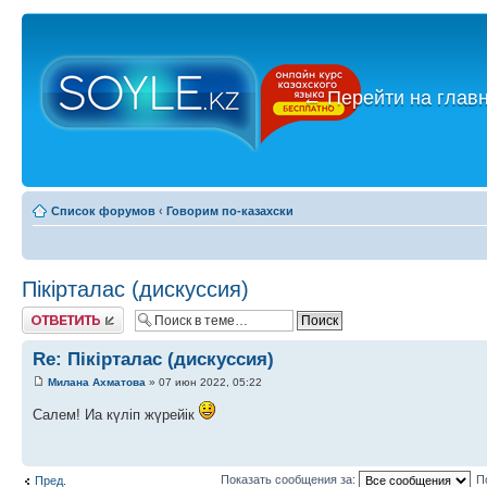
←
Перейти на глав
Список форумов
‹
Говорим по-казахски
Пікірталас (дискуссия)
Ответить
Re: Пікірталас (дискуссия)
Милана Ахматова
» 07 июн 2022, 05:22
Салем! Иа күліп жүрейік
Показать сообщения за:
П
Пред.