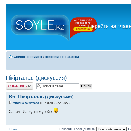
←
Перейти на глав
Список форумов
‹
Говорим по-казахски
Пікірталас (дискуссия)
Ответить
Re: Пікірталас (дискуссия)
Милана Ахматова
» 07 июн 2022, 05:22
Салем! Иа күліп жүрейік
Показать сообщения за:
П
Пред.