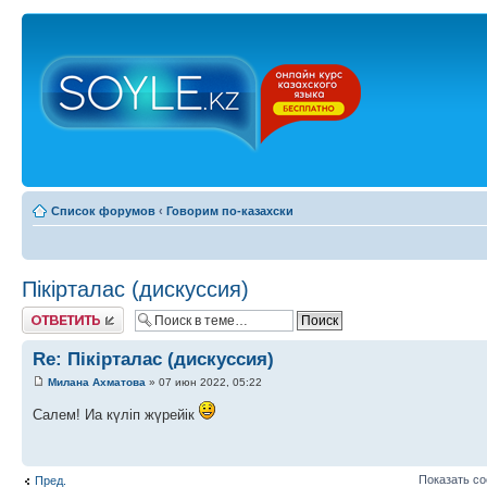
Список форумов
‹
Говорим по-казахски
Пікірталас (дискуссия)
Ответить
Re: Пікірталас (дискуссия)
Милана Ахматова
» 07 июн 2022, 05:22
Салем! Иа күліп жүрейік
Показать с
Пред.