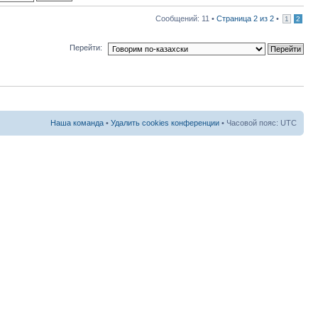
Сообщений: 11 •
Страница
2
из
2
•
1
2
Перейти:
Наша команда
•
Удалить cookies конференции
• Часовой пояс: UTC