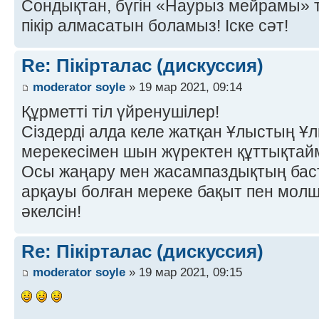
Сондықтан, бүгін «Наурыз мейрамы» 
пікір алмасатын боламыз! Іске сәт!
Re: Пікірталас (дискуссия)
moderator soyle
» 19 мар 2021, 09:14
Құрметті тіл үйренушілер!
Сіздерді алда келе жатқан Ұлыстың Ұл
мерекесімен шын жүректен құттықтай
Осы жаңару мен жасампаздықтың баст
арқауы болған мереке бақыт пен молшы
әкелсін!
Re: Пікірталас (дискуссия)
moderator soyle
» 19 мар 2021, 09:15