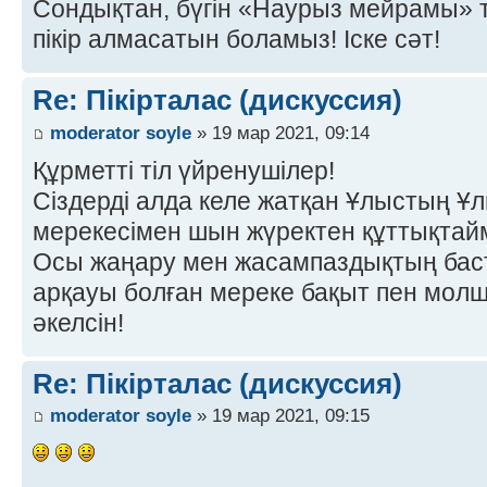
Сондықтан, бүгін «Наурыз мейрамы» 
пікір алмасатын боламыз! Іске сәт!
Re: Пікірталас (дискуссия)
moderator soyle
» 19 мар 2021, 09:14
Құрметті тіл үйренушілер!
Сіздерді алда келе жатқан Ұлыстың Ұл
мерекесімен шын жүректен құттықтай
Осы жаңару мен жасампаздықтың баст
арқауы болған мереке бақыт пен молшы
әкелсін!
Re: Пікірталас (дискуссия)
moderator soyle
» 19 мар 2021, 09:15