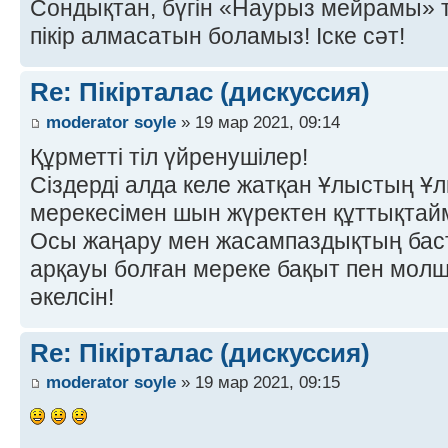
Сондықтан, бүгін «Наурыз мейрамы» 
пікір алмасатын боламыз! Іске сәт!
Re: Пікірталас (дискуссия)
moderator soyle
» 19 мар 2021, 09:14
Құрметті тіл үйренушілер!
Сіздерді алда келе жатқан Ұлыстың Ұл
мерекесімен шын жүректен құттықтай
Осы жаңару мен жасампаздықтың баст
арқауы болған мереке бақыт пен молшы
әкелсін!
Re: Пікірталас (дискуссия)
moderator soyle
» 19 мар 2021, 09:15