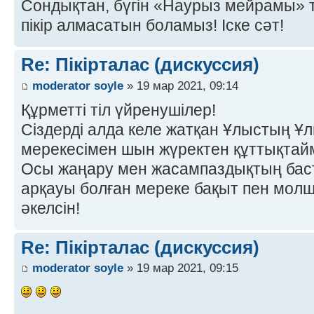
Сондықтан, бүгін «Наурыз мейрамы» 
пікір алмасатын боламыз! Іске сәт!
Re: Пікірталас (дискуссия)
moderator soyle
» 19 мар 2021, 09:14
Құрметті тіл үйренушілер!
Сіздерді алда келе жатқан Ұлыстың Ұл
мерекесімен шын жүректен құттықтай
Осы жаңару мен жасампаздықтың баст
арқауы болған мереке бақыт пен молшы
әкелсін!
Re: Пікірталас (дискуссия)
moderator soyle
» 19 мар 2021, 09:15