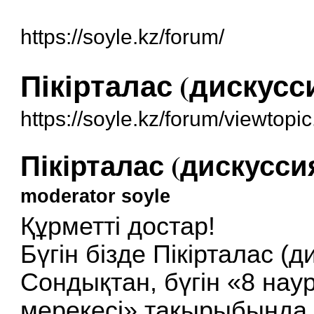
https://soyle.kz/forum/
Пікірталас (дискусс
https://soyle.kz/forum/viewtop
Пікірталас (дискусси
moderator soyle
Құрметті достар!
Бүгін бізде Пікірталас (д
Сондықтан, бүгін «8 на
мерекесі» тақырыбында ә