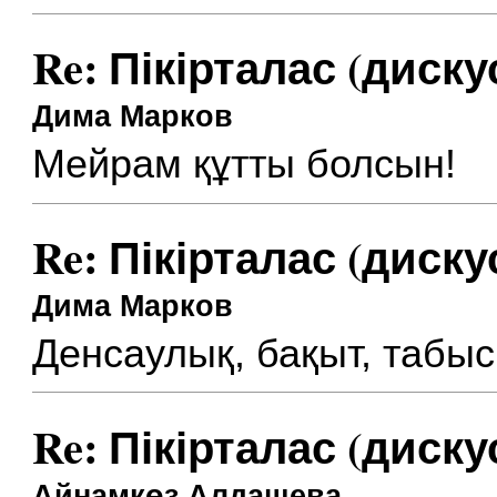
Re: Пікірталас (диску
Дима Марков
Мейрам құтты болсын!
Re: Пікірталас (диску
Дима Марков
Денсаулық, бақыт, табыс 
Re: Пікірталас (диску
Айнамкөз Алдашева