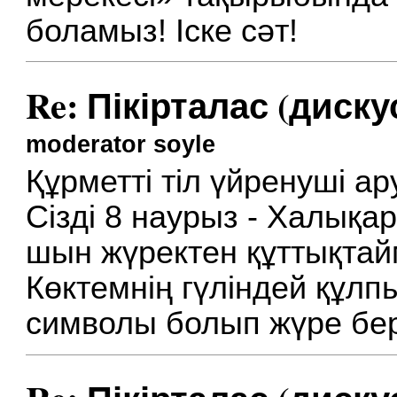
боламыз! Іске сәт!
Re: Пікірталас (диску
moderator soyle
Құрметті тіл үйренуші ар
Сізді 8 наурыз - Халық
шын жүректен құттықтай
Көктемнің гүліндей құлпы
символы болып жүре бер