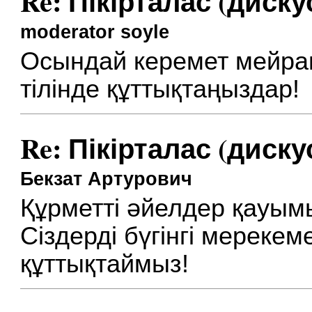
Re: Пікірталас (диску
moderator soyle
Осындай керемет мейрамд
тілінде құттықтаңыздар!
Re: Пікірталас (диску
Бекзат Артурович
Құрметті әйелдер қауым
Сіздерді бүгінгі мереке
құттықтаймыз!