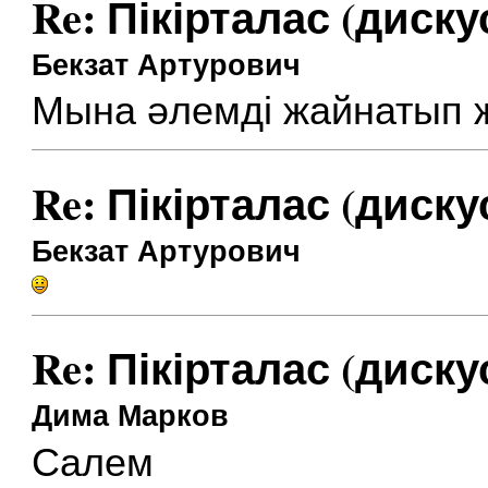
Re: Пікірталас (диску
Бекзат Артурович
Мына әлемді жайнатып ж
Re: Пікірталас (диску
Бекзат Артурович
Re: Пікірталас (диску
Дима Марков
Салем