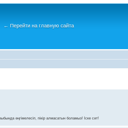
←
Перейти на главную сайта
ыбында әңгімелесіп, пікір алмасатын боламыз! Іске сәт!