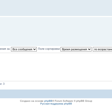
ения за:
Поле сортировки
и: 3
Создано на основе
phpBB
® Forum Software © phpBB Group
Русская поддержка phpBB