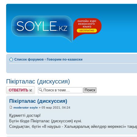
Список форумов
‹
Говорим по-казахски
Пікірталас (дискуссия)
Ответить
Пікірталас (дискуссия)
moderator soyle
» 05 мар 2021, 04:24
Құрметті достар!
Бүгін бізде Пікірталас (дискуссия) күні.
Сондықтан, бүгін «8 наурыз - Халықаралық әйелдер мерекесі» тақыр