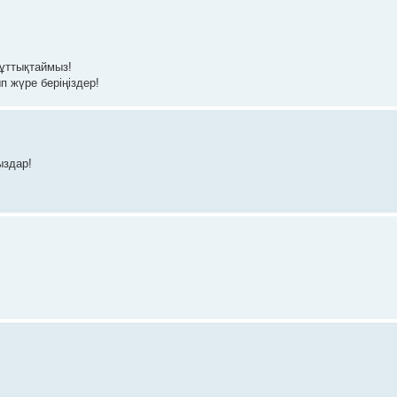
құттықтаймыз!
п жүре беріңіздер!
ыздар!