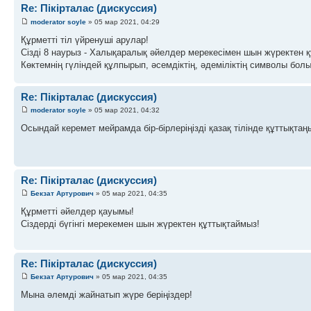
Re: Пікірталас (дискуссия)
moderator soyle
» 05 мар 2021, 04:29
Құрметті тіл үйренуші арулар!
Сізді 8 наурыз - Халықаралық әйелдер мерекесімен шын жүректен 
Көктемнің гүліндей құлпырып, әсемдіктің, әдеміліктің символы болы
Re: Пікірталас (дискуссия)
moderator soyle
» 05 мар 2021, 04:32
Осындай керемет мейрамда бір-бірлеріңізді қазақ тілінде құттықтаң
Re: Пікірталас (дискуссия)
Бекзат Артурович
» 05 мар 2021, 04:35
Құрметті әйелдер қауымы!
Сіздерді бүгінгі мерекемен шын жүректен құттықтаймыз!
Re: Пікірталас (дискуссия)
Бекзат Артурович
» 05 мар 2021, 04:35
Мына әлемді жайнатып жүре беріңіздер!