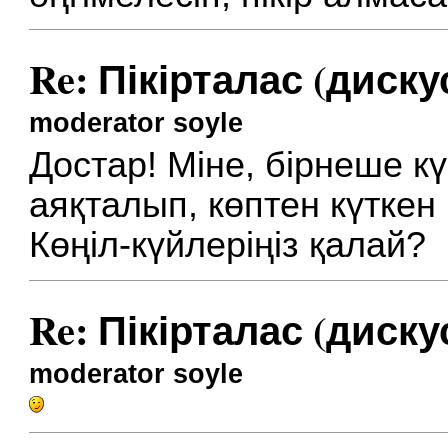
Re: Пікірталас (диску
moderator soyle
Достар! Міне, бірнеше к
аяқталып, көптен күткен 
Көңіл-күйлеріңіз қалай?
Re: Пікірталас (диску
moderator soyle