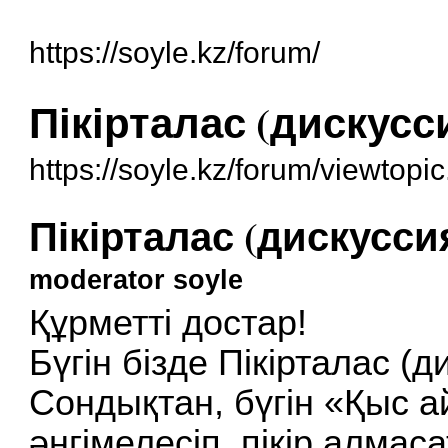
https://soyle.kz/forum/
Пікірталас (дискусс
https://soyle.kz/forum/viewtop
Пікірталас (дискусси
moderator soyle
Құрметті достар!
Бүгін бізде Пікірталас (д
Сондықтан, бүгін «Қыс 
әңгімелесіп, пікір алмас