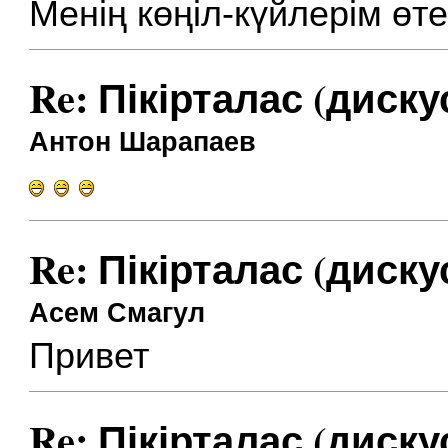
Менің көңіл-күйлерім өт
Re: Пікірталас (диску
Антон Шарапаев
Re: Пікірталас (диску
Асем Смагул
Привет
Re: Пікірталас (диску