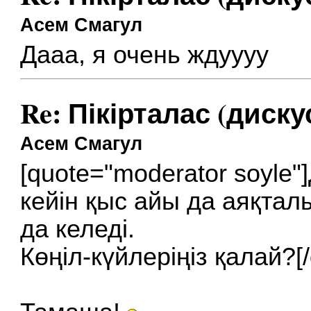
Асем Смагул
Дааа, я очень ждуууу
Re: Пікірталас (диску
Асем Смагул
[quote="moderator soyle"
кейін қыс айы да аяқтал
да келеді.
Көңіл-күйлеріңіз қалай?[/