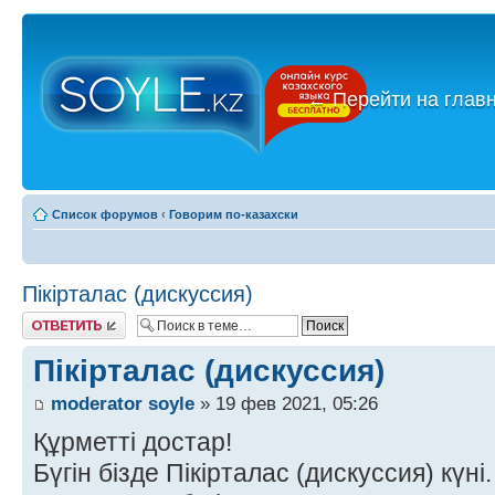
←
Перейти на глав
Список форумов
‹
Говорим по-казахски
Пікірталас (дискуссия)
Ответить
Пікірталас (дискуссия)
moderator soyle
» 19 фев 2021, 05:26
Құрметті достар!
Бүгін бізде Пікірталас (дискуссия) күні.