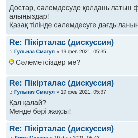
Достар, сәлемдесуде қолданылатын 
алыңыздар!
Қазақ тілінде сәлемдесуге дағдыланы
Re: Пікірталас (дискуссия)
Гульназ Смагул
» 19 фев 2021, 05:35
Сәлеметсіздер ме?
Re: Пікірталас (дискуссия)
Гульназ Смагул
» 19 фев 2021, 05:37
Қал қалай?
Менде бәрі жақсы!
Re: Пікірталас (дискуссия)
Дима Марков
» 19 фев 2021, 05:43