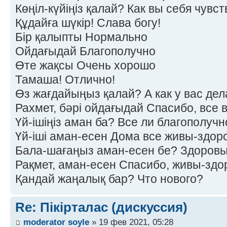
Көңіл-күйіңіз қалай? Как вы себя чувс
Құдайға шүкір! Слава богу!
Бір қалыпты Нормально
Ойдағыдай Благополучно
Өте жақсы Очень хорошо
Тамаша! Отлично!
Өз жағдайыңыз қалай? А как у вас дел
Рахмет, бәрі ойдағыдай Спасибо, все 
Үй-ішіңіз аман ба? Все ли благополучн
Үй-іші аман-есен Дома все живы-здор
Бала-шағаңыз аман-есен бе? Здоровы
Рақмет, аман-есен Спасибо, живы-здо
Қандай жаңалық бар? Что нового?
Re: Пікірталас (дискуссия)
moderator soyle
» 19 фев 2021, 05:28