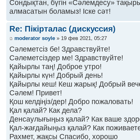
Сондықтан, бүгін «Сәлемдесу» тақырыб
алмасатын боламыз! Іске сәт!
Re: Пікірталас (дискуссия)
moderator soyle
» 19 фев 2021, 05:27
Сәлеметсіз бе! Здравствуйте!
Сәлеметсіздер ме! Здравствуйте!
Қайырлы таң! Доброе утро!
Қайырлы күн! Добрый день!
Қайырлы кеш! Кеш жарық! Добрый веч
Сәлем! Привет!
Қош келдіңіз/дер! Добро пожаловать!
Қал қалай? Как дела?
Денсаулығыңыз қалай? Как ваше здор
Қал-жағдайыңыз қалай? Как поживает
Рахмет, жақсы Спасибо, хорошо