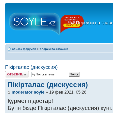
←
Перейти на глав
Список форумов
‹
Говорим по-казахски
Пікірталас (дискуссия)
Ответить
Пікірталас (дискуссия)
moderator soyle
» 19 фев 2021, 05:26
Құрметті достар!
Бүгін бізде Пікірталас (дискуссия) күні.