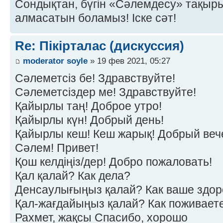
Сондықтан, бүгін «Сәлемдесу» тақырыб
алмасатын боламыз! Іске сәт!
Re: Пікірталас (дискуссия)
moderator soyle
» 19 фев 2021, 05:27
Сәлеметсіз бе! Здравствуйте!
Сәлеметсіздер ме! Здравствуйте!
Қайырлы таң! Доброе утро!
Қайырлы күн! Добрый день!
Қайырлы кеш! Кеш жарық! Добрый веч
Сәлем! Привет!
Қош келдіңіз/дер! Добро пожаловать!
Қал қалай? Как дела?
Денсаулығыңыз қалай? Как ваше здор
Қал-жағдайыңыз қалай? Как поживает
Рахмет, жақсы Спасибо, хорошо