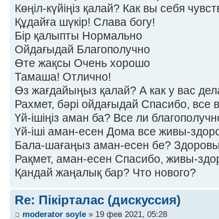
Көңіл-күйіңіз қалай? Как вы себя чувс
Құдайға шүкір! Слава богу!
Бір қалыпты Нормально
Ойдағыдай Благополучно
Өте жақсы Очень хорошо
Тамаша! Отлично!
Өз жағдайыңыз қалай? А как у вас дел
Рахмет, бәрі ойдағыдай Спасибо, все 
Үй-ішіңіз аман ба? Все ли благополучн
Үй-іші аман-есен Дома все живы-здор
Бала-шағаңыз аман-есен бе? Здоровы
Рақмет, аман-есен Спасибо, живы-здо
Қандай жаңалық бар? Что нового?
Re: Пікірталас (дискуссия)
moderator soyle
» 19 фев 2021, 05:28