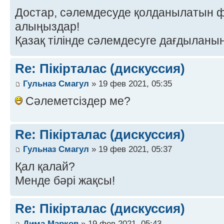
Достар, сәлемдесуде қолданылатын 
алыңыздар!
Қазақ тілінде сәлемдесуге дағдыланы
Re: Пікірталас (дискуссия)
Гульназ Смагул
» 19 фев 2021, 05:35
Сәлеметсіздер ме?
Re: Пікірталас (дискуссия)
Гульназ Смагул
» 19 фев 2021, 05:37
Қал қалай?
Менде бәрі жақсы!
Re: Пікірталас (дискуссия)
Дима Марков
» 19 фев 2021, 05:43