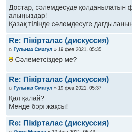
Достар, сәлемдесуде қолданылатын 
алыңыздар!
Қазақ тілінде сәлемдесуге дағдыланы
Re: Пікірталас (дискуссия)
Гульназ Смагул
» 19 фев 2021, 05:35
Сәлеметсіздер ме?
Re: Пікірталас (дискуссия)
Гульназ Смагул
» 19 фев 2021, 05:37
Қал қалай?
Менде бәрі жақсы!
Re: Пікірталас (дискуссия)
Дима Марков
» 19 фев 2021, 05:43