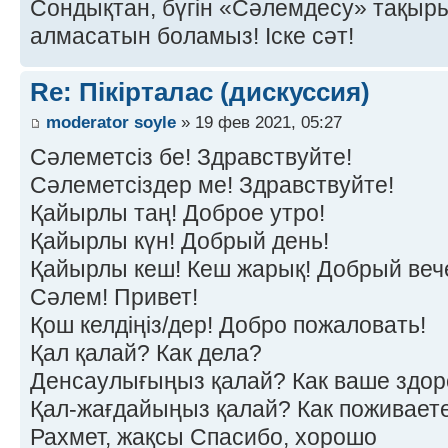
Сондықтан, бүгін «Сәлемдесу» тақырыб
алмасатын боламыз! Іске сәт!
Re: Пікірталас (дискуссия)
moderator soyle
» 19 фев 2021, 05:27
Сәлеметсіз бе! Здравствуйте!
Сәлеметсіздер ме! Здравствуйте!
Қайырлы таң! Доброе утро!
Қайырлы күн! Добрый день!
Қайырлы кеш! Кеш жарық! Добрый веч
Сәлем! Привет!
Қош келдіңіз/дер! Добро пожаловать!
Қал қалай? Как дела?
Денсаулығыңыз қалай? Как ваше здор
Қал-жағдайыңыз қалай? Как поживает
Рахмет, жақсы Спасибо, хорошо