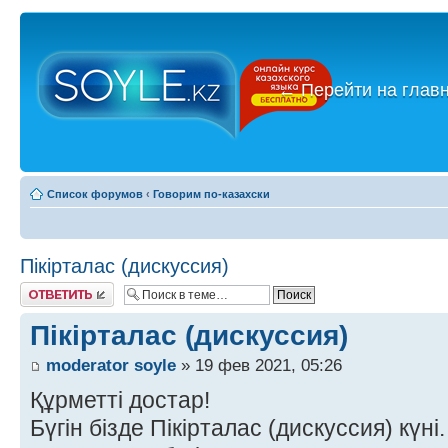
←
Перейти на глав
Список форумов
‹
Говорим по-казахски
Пікірталас (дискуссия)
Ответить
Пікірталас (дискуссия)
moderator soyle
» 19 фев 2021, 05:26
Құрметті достар!
Бүгін бізде Пікірталас (дискуссия) күні.