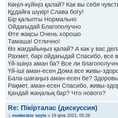
Көңіл-күйіңіз қалай? Как вы себя чувс
Құдайға шүкір! Слава богу!
Бір қалыпты Нормально
Ойдағыдай Благополучно
Өте жақсы Очень хорошо
Тамаша! Отлично!
Өз жағдайыңыз қалай? А как у вас дел
Рахмет, бәрі ойдағыдай Спасибо, все 
Үй-ішіңіз аман ба? Все ли благополучн
Үй-іші аман-есен Дома все живы-здор
Бала-шағаңыз аман-есен бе? Здоровы
Рақмет, аман-есен Спасибо, живы-здо
Қандай жаңалық бар? Что нового?
Re: Пікірталас (дискуссия)
moderator soyle
» 19 фев 2021, 05:28