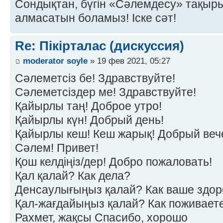
Сондықтан, бүгін «Сәлемдесу» тақырыб
алмасатын боламыз! Іске сәт!
Re: Пікірталас (дискуссия)
moderator soyle
» 19 фев 2021, 05:27
Сәлеметсіз бе! Здравствуйте!
Сәлеметсіздер ме! Здравствуйте!
Қайырлы таң! Доброе утро!
Қайырлы күн! Добрый день!
Қайырлы кеш! Кеш жарық! Добрый веч
Сәлем! Привет!
Қош келдіңіз/дер! Добро пожаловать!
Қал қалай? Как дела?
Денсаулығыңыз қалай? Как ваше здор
Қал-жағдайыңыз қалай? Как поживает
Рахмет, жақсы Спасибо, хорошо