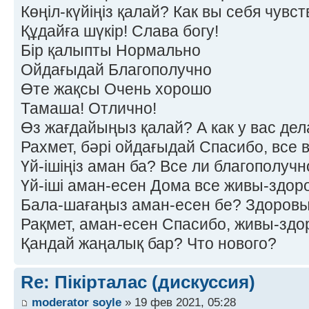
Көңіл-күйіңіз қалай? Как вы себя чувс
Құдайға шүкір! Слава богу!
Бір қалыпты Нормально
Ойдағыдай Благополучно
Өте жақсы Очень хорошо
Тамаша! Отлично!
Өз жағдайыңыз қалай? А как у вас дел
Рахмет, бәрі ойдағыдай Спасибо, все 
Үй-ішіңіз аман ба? Все ли благополучн
Үй-іші аман-есен Дома все живы-здор
Бала-шағаңыз аман-есен бе? Здоровы
Рақмет, аман-есен Спасибо, живы-здо
Қандай жаңалық бар? Что нового?
Re: Пікірталас (дискуссия)
moderator soyle
» 19 фев 2021, 05:28