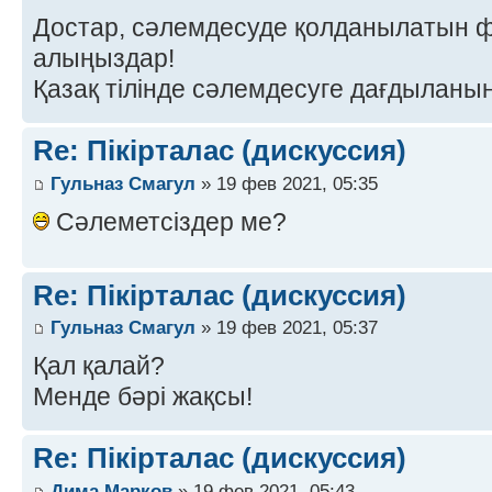
Достар, сәлемдесуде қолданылатын 
алыңыздар!
Қазақ тілінде сәлемдесуге дағдыланы
Re: Пікірталас (дискуссия)
Гульназ Смагул
» 19 фев 2021, 05:35
Сәлеметсіздер ме?
Re: Пікірталас (дискуссия)
Гульназ Смагул
» 19 фев 2021, 05:37
Қал қалай?
Менде бәрі жақсы!
Re: Пікірталас (дискуссия)
Дима Марков
» 19 фев 2021, 05:43