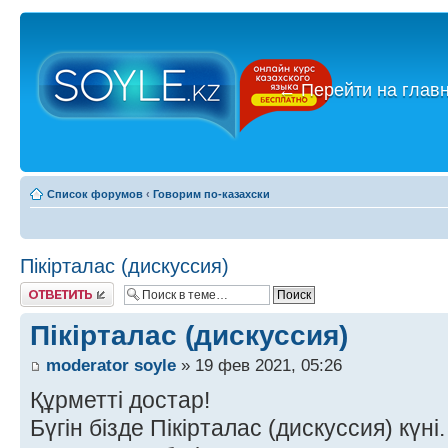
←
Перейти на глав
Список форумов
‹
Говорим по-казахски
Пікірталас (дискуссия)
Ответить
Пікірталас (дискуссия)
moderator soyle
» 19 фев 2021, 05:26
Құрметті достар!
Бүгін бізде Пікірталас (дискуссия) күні.