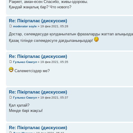
Рақмет, аман-есен Спасибо, живы-здоровы.
Қандай жаңалық бар? Что нового?
Re: Пікірталас (дискуссия)
moderator soyle
» 19 фев 2021, 05:28
Достар, сәлемдесуде қолданылатын фразаларды жаттап алыңызда
Қазақ тілінде сәлемдесуге дағдыланыңыздар!
Re: Пікірталас (дискуссия)
Гульназ Смагул
» 19 фев 2021, 05:35
Сәлеметсіздер ме?
Re: Пікірталас (дискуссия)
Гульназ Смагул
» 19 фев 2021, 05:37
Қал қалай?
Менде бәрі жақсы!
Re: Пікірталас (дискуссия)