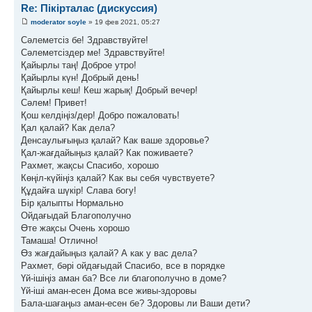
Re: Пікірталас (дискуссия)
moderator soyle
» 19 фев 2021, 05:27
Сәлеметсіз бе! Здравствуйте!
Сәлеметсіздер ме! Здравствуйте!
Қайырлы таң! Доброе утро!
Қайырлы күн! Добрый день!
Қайырлы кеш! Кеш жарық! Добрый вечер!
Сәлем! Привет!
Қош келдіңіз/дер! Добро пожаловать!
Қал қалай? Как дела?
Денсаулығыңыз қалай? Как ваше здоровье?
Қал-жағдайыңыз қалай? Как поживаете?
Рахмет, жақсы Спасибо, хорошо
Көңіл-күйіңіз қалай? Как вы себя чувствуете?
Құдайға шүкір! Слава богу!
Бір қалыпты Нормально
Ойдағыдай Благополучно
Өте жақсы Очень хорошо
Тамаша! Отлично!
Өз жағдайыңыз қалай? А как у вас дела?
Рахмет, бәрі ойдағыдай Спасибо, все в порядке
Үй-ішіңіз аман ба? Все ли благополучно в доме?
Үй-іші аман-есен Дома все живы-здоровы
Бала-шағаңыз аман-есен бе? Здоровы ли Ваши дети?