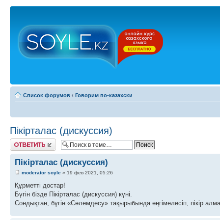
Список форумов
‹
Говорим по-казахски
Пікірталас (дискуссия)
Ответить
Пікірталас (дискуссия)
moderator soyle
» 19 фев 2021, 05:26
Құрметті достар!
Бүгін бізде Пікірталас (дискуссия) күні.
Сондықтан, бүгін «Сәлемдесу» тақырыбында әңгімелесіп, пікір алма