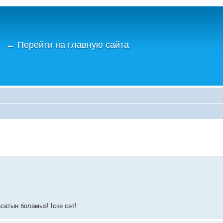
←
Перейти на главную сайта
сатын боламыз! Іске сәт!