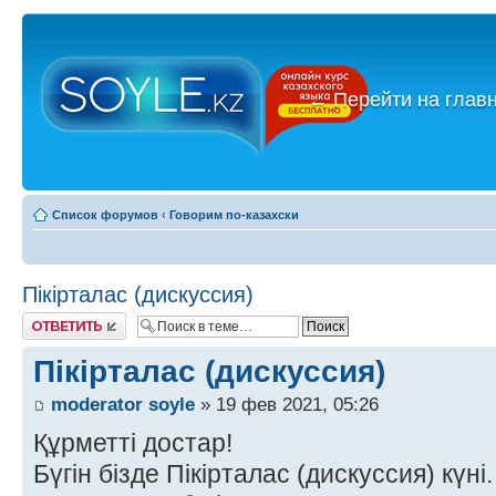
←
Перейти на глав
Список форумов
‹
Говорим по-казахски
Пікірталас (дискуссия)
Ответить
Пікірталас (дискуссия)
moderator soyle
» 19 фев 2021, 05:26
Құрметті достар!
Бүгін бізде Пікірталас (дискуссия) күні.