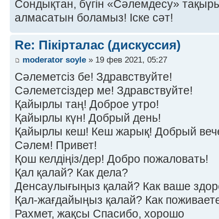
Сондықтан, бүгін «Сәлемдесу» тақырыб
алмасатын боламыз! Іске сәт!
Re: Пікірталас (дискуссия)
moderator soyle
» 19 фев 2021, 05:27
Сәлеметсіз бе! Здравствуйте!
Сәлеметсіздер ме! Здравствуйте!
Қайырлы таң! Доброе утро!
Қайырлы күн! Добрый день!
Қайырлы кеш! Кеш жарық! Добрый веч
Сәлем! Привет!
Қош келдіңіз/дер! Добро пожаловать!
Қал қалай? Как дела?
Денсаулығыңыз қалай? Как ваше здор
Қал-жағдайыңыз қалай? Как поживает
Рахмет, жақсы Спасибо, хорошо