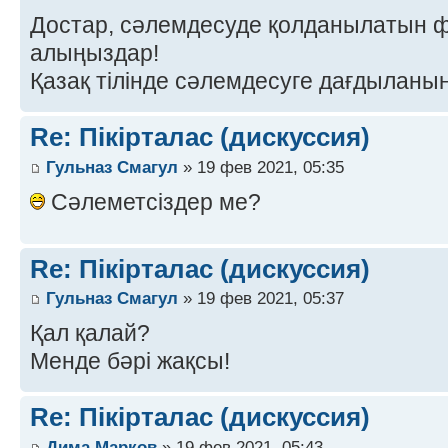
Достар, сәлемдесуде қолданылатын 
алыңыздар!
Қазақ тілінде сәлемдесуге дағдыланы
Re: Пікірталас (дискуссия)
Гульназ Смагул
» 19 фев 2021, 05:35
Сәлеметсіздер ме?
Re: Пікірталас (дискуссия)
Гульназ Смагул
» 19 фев 2021, 05:37
Қал қалай?
Менде бәрі жақсы!
Re: Пікірталас (дискуссия)
Дима Марков
» 19 фев 2021, 05:43