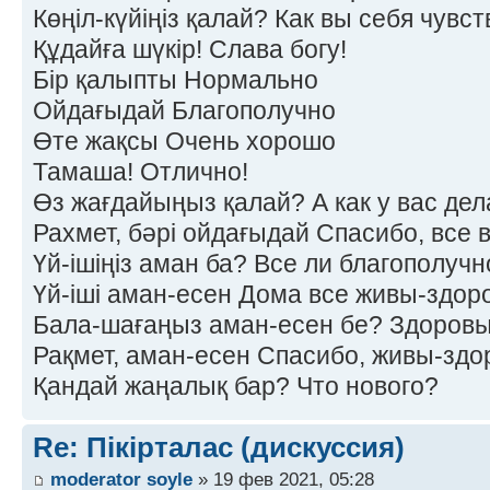
Көңіл-күйіңіз қалай? Как вы себя чувс
Құдайға шүкір! Слава богу!
Бір қалыпты Нормально
Ойдағыдай Благополучно
Өте жақсы Очень хорошо
Тамаша! Отлично!
Өз жағдайыңыз қалай? А как у вас дел
Рахмет, бәрі ойдағыдай Спасибо, все 
Үй-ішіңіз аман ба? Все ли благополучн
Үй-іші аман-есен Дома все живы-здор
Бала-шағаңыз аман-есен бе? Здоровы
Рақмет, аман-есен Спасибо, живы-здо
Қандай жаңалық бар? Что нового?
Re: Пікірталас (дискуссия)
moderator soyle
» 19 фев 2021, 05:28