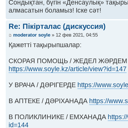
Сондықтан, бүгін «Денсаулық» тақырыб
алмасатын боламыз! Іске сәт!
Re: Пікірталас (дискуссия)
moderator soyle
» 12 фев 2021, 04:55
Қажетті тақырыпшалар:
СКОРАЯ ПОМОЩЬ / ЖЕДЕЛ ЖӘРДЕМ
https://www.soyle.kz/article/view?id=147
У ВРАЧА / ДӘРІГЕРДЕ
https://www.soyle
В АПТЕКЕ / ДӘРІХАНАДА
https://www.s
В ПОЛИКЛИНИКЕ / ЕМХАНАДА
https:/
id=144