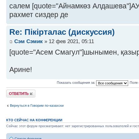
салем [quote="Айнамкөз Алдашева"]
рахмет сиздер де
Re: Пікірталас (дискуссия)
Сэм Сэмик
» 12 фев 2021, 05:11
[quote="Асем Смагул"]шынымен, қазы
Арине!
Показать сообщения за:
Поле 
Ответить
Вернуться в Говорим по-казахски
КТО СЕЙЧАС НА КОНФЕРЕНЦИИ
Сейчас этот форум просматривают: нет зарегистрированных пользователей и гост
Список форумов