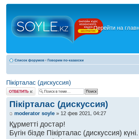
←
Перейти на глав
Список форумов
‹
Говорим по-казахски
Пікірталас (дискуссия)
Ответить
Пікірталас (дискуссия)
moderator soyle
» 12 фев 2021, 04:27
Құрметті достар!
Бүгін бізде Пікірталас (дискуссия) күні.