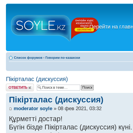
←
Перейти на глав
Список форумов
‹
Говорим по-казахски
Пікірталас (дискуссия)
Ответить
Пікірталас (дискуссия)
moderator soyle
» 08 фев 2021, 03:32
Құрметті достар!
Бүгін бізде Пікірталас (дискуссия) күні.