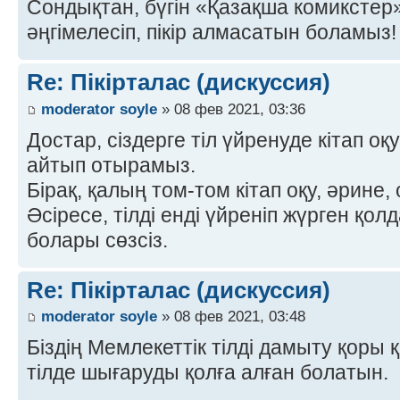
Сондықтан, бүгін «Қазақша комиксте
әңгімелесіп, пікір алмасатын боламыз! 
Re: Пікірталас (дискуссия)
moderator soyle
» 08 фев 2021, 03:36
Достар, сіздерге тіл үйренуде кітап оқ
айтып отырамыз.
Бірақ, қалың том-том кітап оқу, әрине,
Әсіресе, тілді енді үйреніп жүрген қо
болары сөзсіз.
Re: Пікірталас (дискуссия)
moderator soyle
» 08 фев 2021, 03:48
Біздің Мемлекеттік тілді дамыту қоры 
тілде шығаруды қолға алған болатын.